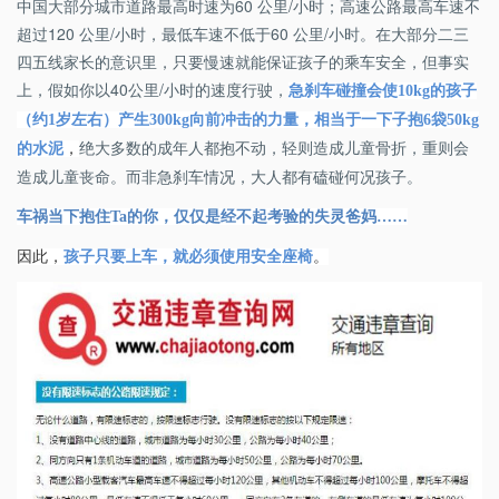
中国大部分城市道路最高时速为60 公里/小时；高速公路最高车速不
超过120 公里/小时，最低车速不低于60 公里/小时。在大部分二三
四五线家长的意识里，只要慢速就能保证孩子的乘车安全，但事实
上，假如你以40公里/小时的速度行驶，
急刹车碰撞会使
10kg
的孩子
（约
1
岁左右）产生
300kg
向前冲击的力量，相当于一下子抱
6
袋
50kg
绝大多数的成年人都抱不动，轻则造成儿童骨折，重则会
的水泥
，
造成儿童丧命。而非急刹车情况，大人都有磕碰何况孩子。
车祸当下抱住
Ta
的你，仅仅是经不起考验的失灵爸妈
……
因此，
孩子只要上车，就必须使用安全座椅
。