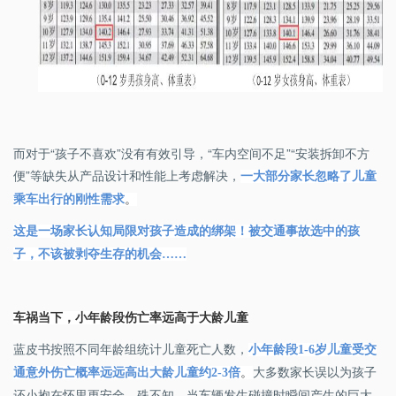
而对于“孩子不喜欢”没有有效引导，“车内空间不足”“安装拆卸不方
便”等缺失从产品设计和性能上考虑解决，
一大部分家长忽略了儿童
乘车出行的刚性需求
。
这是一场家长认知局限对孩子造成的绑架！
被交通事故选中的孩
子，不该被剥夺生存的机会
……
车祸当下，小年龄段伤亡率远高于大龄儿童
蓝皮书按照不同年龄组统计儿童死亡人数，
小年龄段
1-6
岁儿童受交
大多数家长误以为孩子
通意外伤亡概率远远高出大龄儿童约
2-3
倍
。
还小抱在怀里更安全，殊不知，当车辆发生碰撞时瞬间产生的巨大