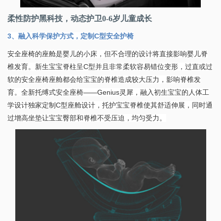
柔性防护黑科技，动态护卫0-6岁儿童成长
3、融入科学保护方式，定制C型安全护椅
安全座椅的座舱是婴儿的小床，但不合理的设计将直接影响婴儿脊
椎发育。新生宝宝脊柱呈C型并且非常柔软容易错位变形，过直或过
软的安全座椅座舱都会给宝宝的脊椎造成较大压力，影响脊椎发
育。全新托缚式安全座椅——Genius灵犀，融入初生宝宝的人体工
学设计独家定制C型座舱设计，托护宝宝脊椎使其舒适伸展，同时通
过增高坐垫让宝宝臀部和脊椎不受压迫，均匀受力。