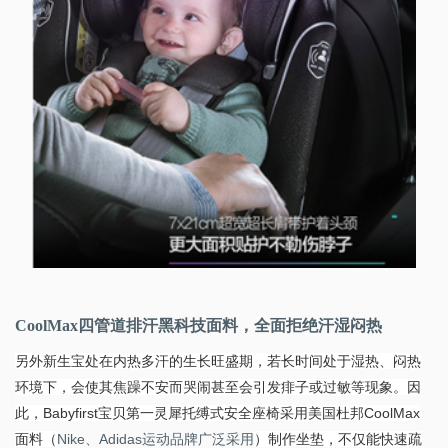
CoolMax四管道排汗黑科技面料，全面拒绝汗湿闷热
另外新生宝处在内热多汗的生长旺盛期，若长时间处于湿热、闷热
环境下，会使其焦躁不安而哭闹甚至会引发痱子或过敏等现象。因
此，Babyfirst宝贝第一灵犀托缚式安全座椅采用美国杜邦CoolMax
面料（
Nike、Adidas运动品牌广泛采用
）制作坐垫，不仅能快速疏